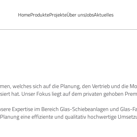
Home
Home
Produkte
Produkte
Projekte
Projekte
Über uns
Über uns
Jobs
Jobs
Aktuelles
Aktuelles
Home
Produkte
Projekte
Über uns
Jobs
Aktuelles
en, welches sich auf die Planung, den Vertrieb und die M
isiert hat. Unser Fokus liegt auf dem privaten gehoben P
sere Expertise im Bereich Glas-Schiebeanlagen und Glas-F
e Planung eine effiziente und qualitativ hochwertige Umset