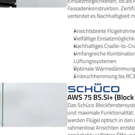
Einsatzmöglichkeiten, ob als k
Fassadenkonstruktion. Zertifi
verbindet es Nachhaltigkeit m
Ansichtsbreite Flügelrah
Vielfältige Einsatzmöglichk
Nachhaltiges Cradle-to-Crad
Umfangreiche Kombination
Lüftungssystemen
Optimale Wärmedämmung u
Einbruchhemmung bis RC
AWS 75 BS.SI+ (Block
Das Schüco Blockfenstersyst
und maximale Funktionalität
werden Flügel optisch in den
rahmenlose Ansichten entste