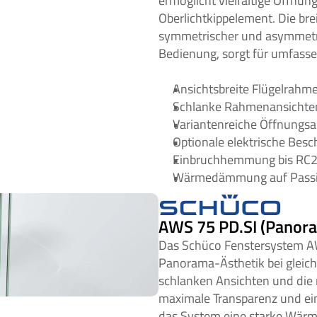
ermöglicht vielfältige Öffnun
Oberlichtkippelement. Die bre
symmetrischer und asymmetris
Bedienung, sorgt für umfas
Ansichtsbreite Flügelrah
Schlanke Rahmenansichten 
Variantenreiche Öffnungsar
Optionale elektrische Besc
Einbruchhemmung bis RC
Wärmedämmung auf Passi
AWS 75 PD.SI (Panora
Das Schüco Fenstersystem AW
Panorama-Ästhetik bei gleichz
schlanken Ansichten und die 
maximale Transparenz und ein 
das System eine starke Wärm