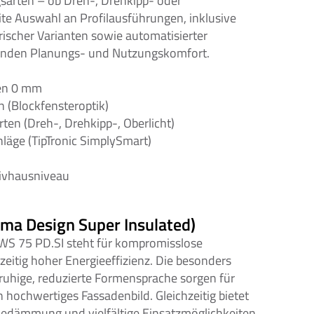
gsarten – ob Dreh-, Drehkipp- oder 
ite Auswahl an Profilausführungen, inklusive 
cher Varianten sowie automatisierter 
senden Planungs- und Nutzungskomfort.
men 0 mm
(Blockfensteroptik)
ten (Dreh-, Drehkipp-, Oberlicht)
hläge (TipTronic SimplySmart)
2
vhausniveau
ma Design Super Insulated)
S 75 PD.SI steht für kompromisslose 
eitig hoher Energieeffizienz. Die besonders 
ruhige, reduzierte Formensprache sorgen für 
hochwertiges Fassadenbild. Gleichzeitig bietet 
edämmung und vielfältige Einsatzmöglichkeiten 