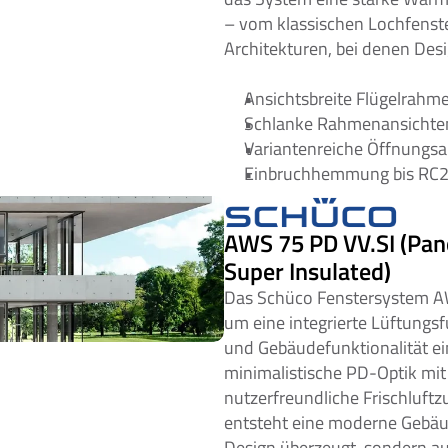
– vom klassischen Lochfenster
Architekturen, bei denen Des
Ansichtsbreite Flügelrah
Schlanke Rahmenansichte
Variantenreiche Öffnungsar
Einbruchhemmung bis RC
AWS 75 PD VV.SI (Pano
Super Insulated)
Das Schüco Fenstersystem AW
um eine integrierte Lüftungsf
und Gebäudefunktionalität eine
minimalistische PD-Optik mit e
nutzerfreundliche Frischluftz
entsteht eine moderne Gebäud
Design überzeugt, sondern au