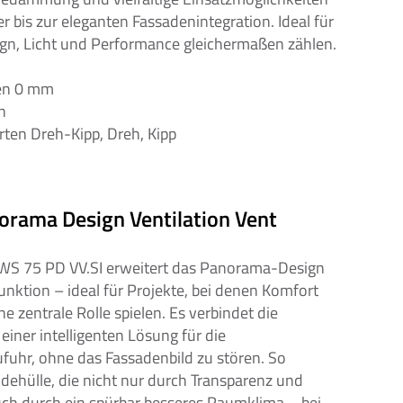
 bis zur eleganten Fassadenintegration. Ideal für 
ign, Licht und Performance gleichermaßen zählen.
men 0 mm
n 
ten Dreh-Kipp, Dreh, Kipp
2
rama Design Ventilation Vent 
S 75 PD VV.SI erweitert das Panorama-Design 
unktion – ideal für Projekte, bei denen Komfort 
 zentrale Rolle spielen. Es verbindet die 
iner intelligenten Lösung für die 
ufuhr, ohne das Fassadenbild zu stören. So 
ehülle, die nicht nur durch Transparenz und 
ch durch ein spürbar besseres Raumklima – bei 