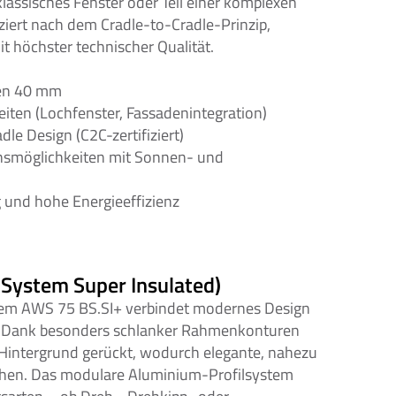
lassisches Fenster oder Teil einer komplexen 
ziert nach dem Cradle-to-Cradle-Prinzip, 
it höchster technischer Qualität.
men 40 mm
eiten (Lochfenster, Fassadenintegration)
le Design (C2C-zertifiziert)
smöglichkeiten mit Sonnen- und 
nd hohe Energieeffizienz
3
 System Super Insulated)
em AWS 75 BS.SI+ verbindet modernes Design 
. Dank besonders schlanker Rahmenkonturen 
 Hintergrund gerückt, wodurch elegante, nahezu 
hen. Das modulare Aluminium-Profilsystem 