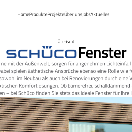
Home
Home
Produkte
Produkte
Projekte
Projekte
Über uns
Über uns
Jobs
Jobs
Aktuelles
Aktuelles
Home
Produkte
Projekte
Über uns
Jobs
Aktuelles
Überischt
Fenster
me mit der Außenwelt, sorgen für angenehmen Lichteinfall 
abei spielen ästhetische Ansprüche ebenso eine Rolle wie f
owohl im Neubau als auch bei Renovierungen durch eine Vie
tischen Komfortlösungen. Ob barrierefrei, schalldämmend 
en – bei Schüco finden Sie stets das ideale Fenster für Ihre 